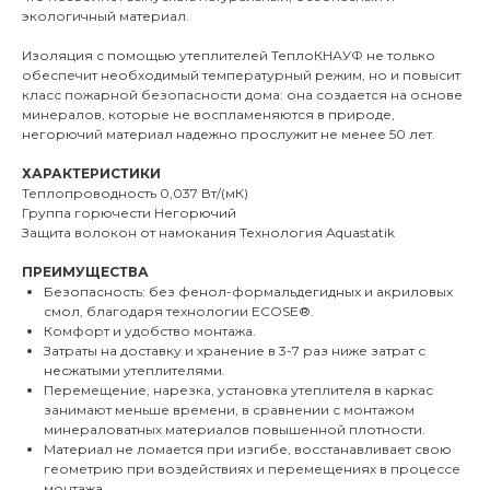
экологичный материал.
Изоляция с помощью утеплителей ТеплоКНАУФ не только
обеспечит необходимый температурный режим, но и повысит
класс пожарной безопасности дома: она создается на основе
минералов, которые не воспламеняются в природе,
негорючий материал надежно прослужит не менее 50 лет.
ХАРАКТЕРИСТИКИ
Теплопроводность 0,037 Вт/(мК)
Группа горючести Негорючий
Защита волокон от намокания Технология Aquastatik
ПРЕИМУЩЕСТВА
Безопасность: без фенол-формальдегидных и акриловых
смол, благодаря технологии ECOSE®.
Комфорт и удобство монтажа.
Затраты на доставку и хранение в 3-7 раз ниже затрат с
несжатыми утеплителями.
Перемещение, нарезка, установка утеплителя в каркас
занимают меньше времени, в сравнении с монтажом
минераловатных материалов повышенной плотности.
Материал не ломается при изгибе, восстанавливает свою
геометрию при воздействиях и перемещениях в процессе
монтажа.