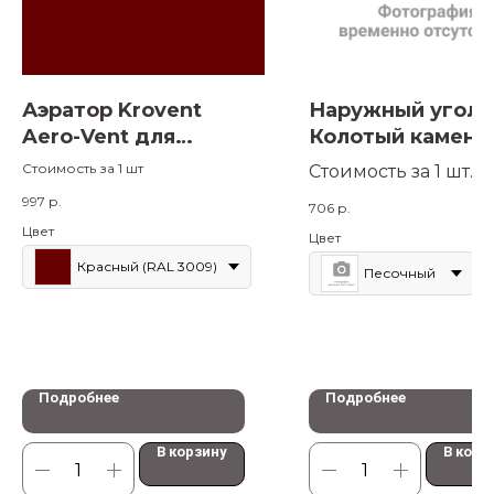
Аэратор Krovent
Наружный угол
Aero-Vent для
Колотый камень,
скатной кровли
Премиум
Стоимость за 1 шт
Стоимость за 1 шт.
997
р.
706
р.
Цвет
Цвет
Красный (RAL 3009)
Песочный
Подробнее
Подробнее
В корзину
В корз