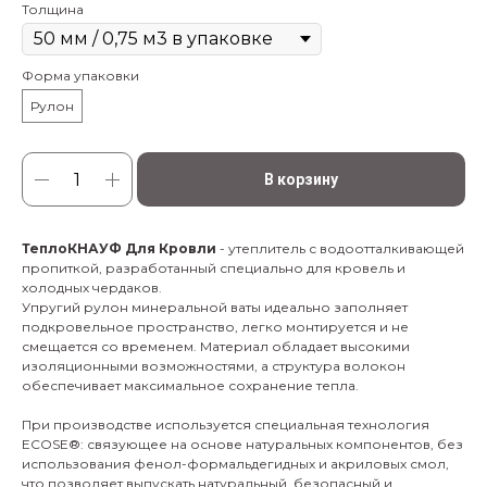
Толщина
Форма упаковки
Рулон
В корзину
ТеплоКНАУФ Для Кровли
- утеплитель с водоотталкивающей
пропиткой, разработанный специально для кровель и
холодных чердаков.
Упругий рулон минеральной ваты идеально заполняет
подкровельное пространство, легко монтируется и не
смещается со временем. Материал обладает высокими
изоляционными возможностями, а структура волокон
обеспечивает максимальное сохранение тепла.
При производстве используется специальная технология
ECOSE®: связующее на основе натуральных компонентов, без
использования фенол-формальдегидных и акриловых смол,
что позволяет выпускать натуральный, безопасный и