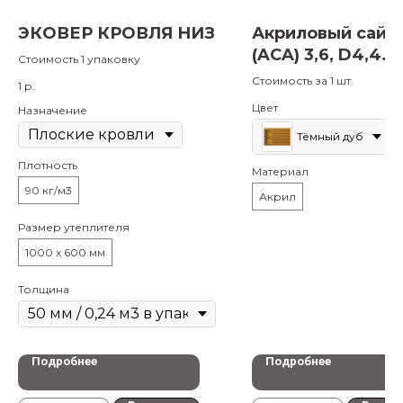
ЭКОВЕР КРОВЛЯ НИЗ
Акриловый сайд
(AСA) 3,6, D4,4
Стоимость 1 упаковку
(Корабельная до
Стоимость за 1 шт.
1
р.
Цвет
Назначение
Тёмный дуб
Плотность
Материал
90 кг/м3
Акрил
Размер утеплителя
1000 x 600 мм
Толщина
Подробнее
Подробнее