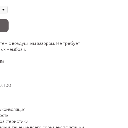
тем с воздушным зазором. Не требует
ных мембран.
18
0, 100
вукоизоляция
ость
рактеристики
ры в течение всего срока эксплуатации