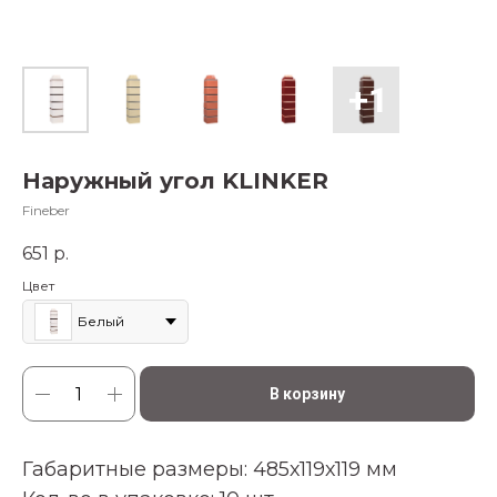
Наружный угол KLINKER
Fineber
651
р.
Цвет
Белый
В корзину
Габаритные размеры:
485х119х119
мм