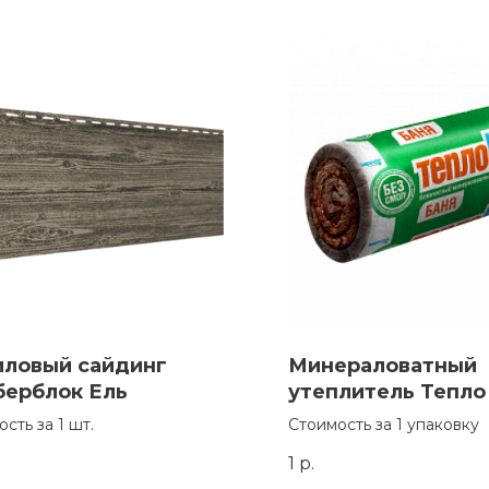
иловый сайдинг
Минераловатный
берблок Ель
утеплитель Тепл
Баня
сть за 1 шт.
Стоимость за 1 упаковку
.
1
р.