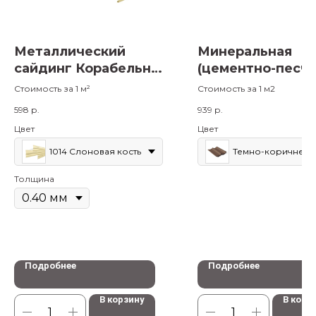
Металлический
Минеральная
сайдинг Корабельная
(цементно-песча
доска 14х226,
черепица Франк
Стоимость за 1 м²
Стоимость за 1 м2
Полиэстер
598
р.
939
р.
Цвет
Цвет
1014 Слоновая кость
Темно-коричневы
Толщина
Подробнее
Подробнее
В корзину
В корз